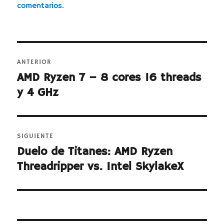
comentarios.
Navegación
ANTERIOR
de
AMD Ryzen 7 – 8 cores 16 threads
Entrada
y 4 GHz
anterior:
entradas
SIGUIENTE
Duelo de Titanes: AMD Ryzen
Entrada
Threadripper vs. Intel SkylakeX
siguiente: