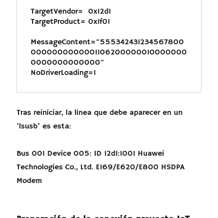
TargetVendor=  0x12d1

TargetProduct= 0x1f01

MessageContent="555342431234567800
0000000000001106200000010000000
0000000000000"

Tras reiniciar, la línea que debe aparecer en un
‘lsusb’ es esta:
Bus 001 Device 005: ID 12d1:1001 Huawei
Technologies Co., Ltd. E169/E620/E800 HSDPA
Modem