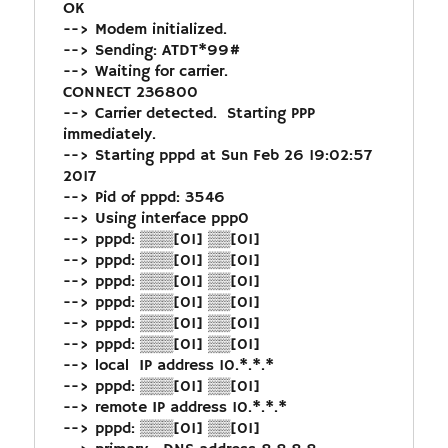
OK

--> Modem initialized.

--> Sending: ATDT*99#

--> Waiting for carrier.

CONNECT 236800

--> Carrier detected.  Starting PPP 
immediately.

--> Starting pppd at Sun Feb 26 19:02:57 
2017

--> Pid of pppd: 3546

--> Using interface ppp0

--> pppd: ▒▒▒[01] ▒▒[01]

--> pppd: ▒▒▒[01] ▒▒[01]

--> pppd: ▒▒▒[01] ▒▒[01]

--> pppd: ▒▒▒[01] ▒▒[01]

--> pppd: ▒▒▒[01] ▒▒[01]

--> pppd: ▒▒▒[01] ▒▒[01]

--> local  IP address 10.*.*.*

--> pppd: ▒▒▒[01] ▒▒[01]

--> remote IP address 10.*.*.*

--> pppd: ▒▒▒[01] ▒▒[01]
