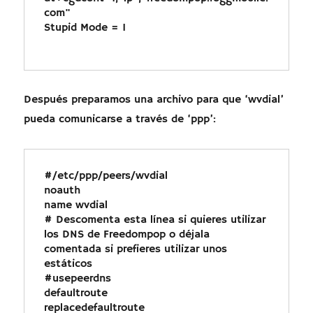
com"

Stupid Mode = 1

Después preparamos una archivo para que ‘wvdial’
pueda comunicarse a través de ‘ppp’:
#/etc/ppp/peers/wvdial

noauth

name wvdial

# Descomenta esta línea si quieres utilizar 
los DNS de Freedompop o déjala 
comentada si prefieres utilizar unos 
estáticos

#usepeerdns

defaultroute

replacedefaultroute