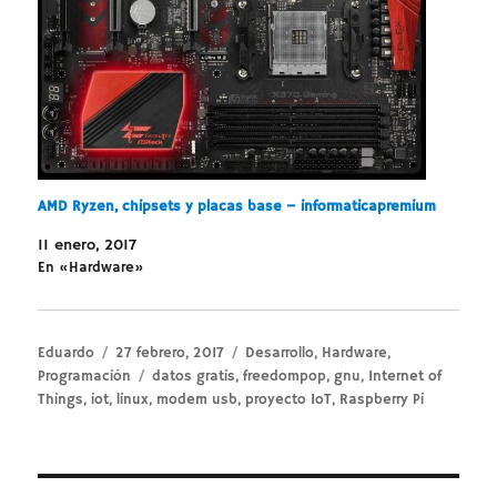
AMD Ryzen, chipsets y placas base – informaticapremium
11 enero, 2017
En «Hardware»
Autor
Publicado
Categorías
Eduardo
27 febrero, 2017
Desarrollo
,
Hardware
,
el
Etiquetas
Programación
datos gratis
,
freedompop
,
gnu
,
Internet of
Things
,
iot
,
linux
,
modem usb
,
proyecto IoT
,
Raspberry Pi