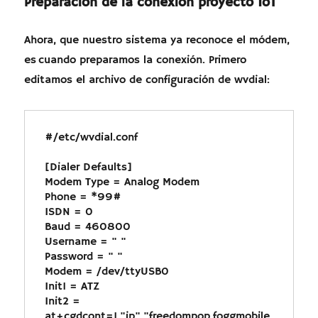
Preparación de la conexión proyecto IoT
Ahora, que nuestro sistema ya reconoce el módem,
es cuando preparamos la conexión. Primero
editamos el archivo de configuración de wvdial:
#/etc/wvdial.conf

[Dialer Defaults]

Modem Type = Analog Modem

Phone = *99#

ISDN = 0

Baud = 460800

Username = " "

Password = " "

Modem = /dev/ttyUSB0

Init1 = ATZ

Init2 = 
at+cgdcont=1,"ip","freedompop.foggmobile.