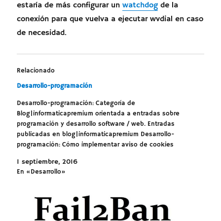
estaría de más configurar un
watchdog
de la
conexión para que vuelva a ejecutar wvdial en caso
de necesidad.
Relacionado
Desarrollo-programación
Desarrollo-programación: Categoría de
Blog|informaticapremium orientada a entradas sobre
programación y desarrollo software / web. Entradas
publicadas en blog|informaticapremium Desarrollo-
programación: Cómo implementar aviso de cookies
Bloqueando reincidentes de Fail2ban CSS3 transform
1 septiembre, 2016
translate – Centrar elemento Echad un vistazo a otros
En «Desarrollo»
de nuestros artículos en informaticapremium sobre lo
último en hardware, sistemas, almacenamiento,…