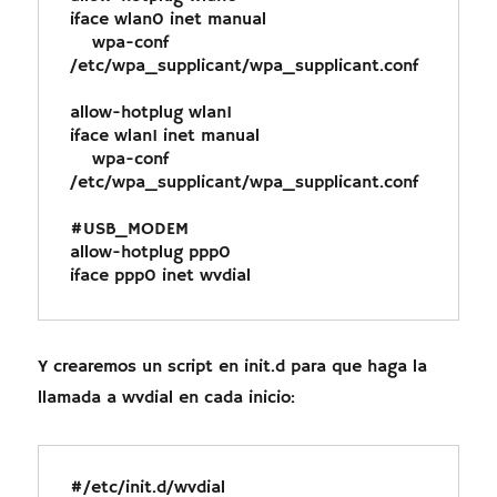
iface wlan0 inet manual

    wpa-conf 
/etc/wpa_supplicant/wpa_supplicant.conf

allow-hotplug wlan1

iface wlan1 inet manual

    wpa-conf 
/etc/wpa_supplicant/wpa_supplicant.conf

#USB_MODEM

allow-hotplug ppp0

iface ppp0 inet wvdial
Y crearemos un script en init.d para que haga la
llamada a wvdial en cada inicio:
#/etc/init.d/wvdial
