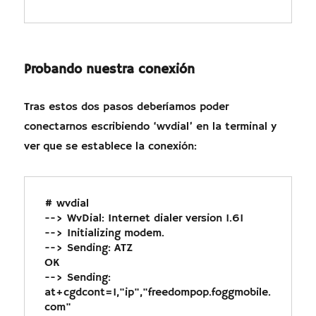
Probando nuestra conexión
Tras estos dos pasos deberíamos poder
conectarnos escribiendo ‘wvdial’ en la terminal y
ver que se establece la conexión:
# wvdial

--> WvDial: Internet dialer version 1.61

--> Initializing modem.

--> Sending: ATZ

OK

--> Sending: 
at+cgdcont=1,"ip","freedompop.foggmobile.
com"
