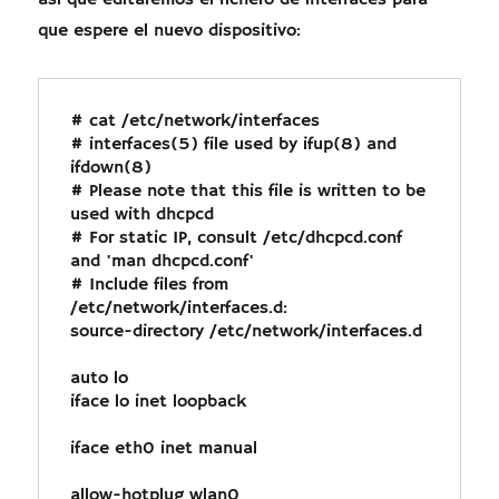
así que editaremos el fichero de interfaces para
que espere el nuevo dispositivo:
# cat /etc/network/interfaces

# interfaces(5) file used by ifup(8) and 
ifdown(8)

# Please note that this file is written to be 
used with dhcpcd

# For static IP, consult /etc/dhcpcd.conf 
and 'man dhcpcd.conf'

# Include files from 
/etc/network/interfaces.d:

source-directory /etc/network/interfaces.d

auto lo

iface lo inet loopback

iface eth0 inet manual

allow-hotplug wlan0
