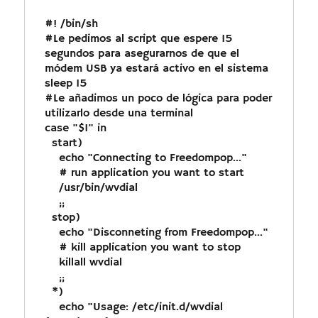
#! /bin/sh

#Le pedimos al script que espere 15 
segundos para asegurarnos de que el

módem USB ya estará activo en el sistema

sleep 15

#Le añadimos un poco de lógica para poder 
utilizarlo desde una terminal

case "$1" in

  start)

    echo "Connecting to Freedompop..."

    # run application you want to start

    /usr/bin/wvdial

    ;;

  stop)

    echo "Disconneting from Freedompop..."

    # kill application you want to stop

    killall wvdial

    ;;

  *)

    echo "Usage: /etc/init.d/wvdial 