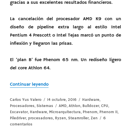
gracias a sus excelentes resultados financieros.
La cancelación del procesador AMD K9 con un
diseño de pipeline extra largo al estilo Intel
Pentium 4 Prescott o Intel Tejas marcó un punto de
inflexión y llegaron las prisas.
El ‘plan B’ fue Phenom 65 nm. Un rediseño ligero
del core Athlon 64.
«AMD Zen 14 nm – Historia»
Continuar leyendo
Autor
Publicado
Categorías
Carlos Yus Valero
14 octubre, 2016
Hardware
,
el
Etiquetas
Procesadores
,
Sistemas
AMD
,
Athlon
,
Bulldozer
,
CPU
,
Excavator
,
Hardware
,
Microarquitectura
,
Phenom
,
Phenom II
,
Piledriver
,
procesadores
,
Ryzen
,
Steamroller
,
Zen
6
en
comentarios
AMD