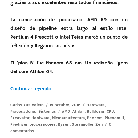
gracias a sus excelentes resultados financieros.
La cancelación del procesador AMD K9 con un
diseño de pipeline extra largo al estilo Intel
Pentium 4 Prescott o Intel Tejas marcó un punto de
inflexión y llegaron las prisas.
El ‘plan B’ fue Phenom 65 nm. Un rediseño ligero
del core Athlon 64.
«AMD Zen 14 nm – Historia»
Continuar leyendo
Autor
Publicado
Categorías
Carlos Yus Valero
14 octubre, 2016
Hardware
,
el
Etiquetas
Procesadores
,
Sistemas
AMD
,
Athlon
,
Bulldozer
,
CPU
,
Excavator
,
Hardware
,
Microarquitectura
,
Phenom
,
Phenom II
,
Piledriver
,
procesadores
,
Ryzen
,
Steamroller
,
Zen
6
en
comentarios
AMD