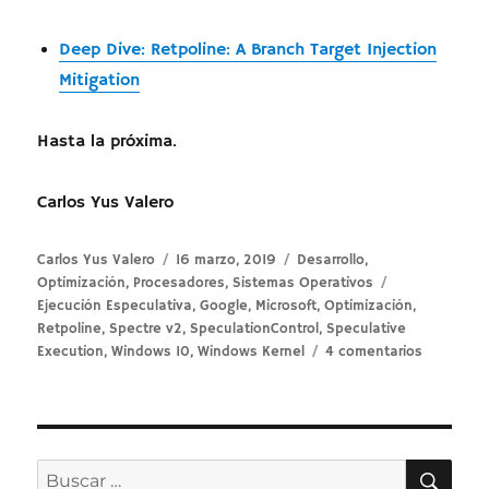
Deep Dive: Retpoline: A Branch Target Injection
Mitigation
Hasta la próxima.
Carlos Yus Valero
Autor
Publicado
Categorías
Carlos Yus Valero
16 marzo, 2019
Desarrollo
,
el
Etiquetas
Optimización
,
Procesadores
,
Sistemas Operativos
Ejecución Especulativa
,
Google
,
Microsoft
,
Optimización
,
Retpoline
,
Spectre v2
,
SpeculationControl
,
Speculative
en
Execution
,
Windows 10
,
Windows Kernel
4 comentarios
Implemen
de
Retpoline
en
Windows
BUS
Buscar
10