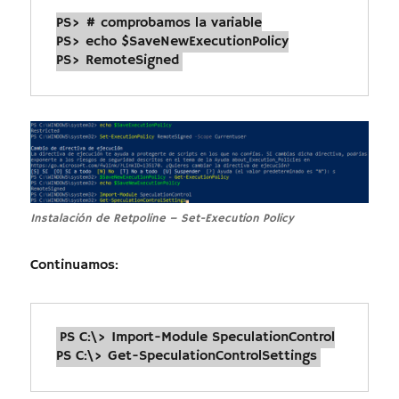
PS> # comprobamos la variable

PS> echo $SaveNewExecutionPolicy

PS> RemoteSigned
Instalación de Retpoline – Set-Execution Policy
Continuamos:
PS C:\> Import-Module SpeculationControl

PS C:\> Get-SpeculationControlSettings