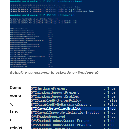
Retpoline correctamente activado en Windows 10
Como
vemo
s,
tras
el
reinici