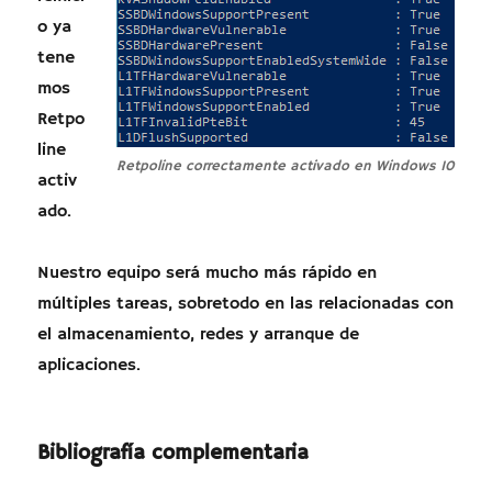
o ya
tene
mos
Retpo
line
Retpoline correctamente activado en Windows 10
activ
ado.
Nuestro equipo será mucho más rápido en
múltiples tareas, sobretodo en las relacionadas con
el almacenamiento, redes y arranque de
aplicaciones.
Bibliografía complementaria