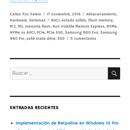
Autor
Publicado
Categorías
Carlos Yus Valero
17 noviembre, 2016
Almacenamiento
,
el
Etiquetas
Hardware
,
Sistemas
AHCI
,
estado sólido
,
Flash memory
,
M.2
,
M2
,
memoria flash
,
Non Volatile Memory Express
,
NVMe
,
NVMe vs AHCI
,
PCIe
,
PCIe SSD
,
Samsung 960 Evo
,
Samsung
en
960 Pro
,
solid state drive
,
SSD
5 comentarios
NVMe
vs
AHCI:
Almacenamiento
–
BUS
Buscar
informaticapremiu
por:
ENTRADAS RECIENTES
Implementación de Retpoline en Windows 10 Pro