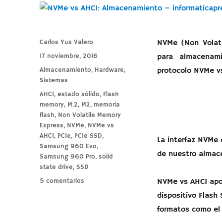
Autor
Carlos Yus Valero
NVMe (Non Volati
Publicado
17 noviembre, 2016
para almacenami
el
Categorías
Almacenamiento
,
Hardware
,
protocolo NVMe v
Sistemas
Etiquetas
AHCI
,
estado sólido
,
Flash
memory
,
M.2
,
M2
,
memoria
flash
,
Non Volatile Memory
Express
,
NVMe
,
NVMe vs
AHCI
,
PCIe
,
PCIe SSD
,
La interfaz NVMe 
Samsung 960 Evo
,
de nuestro almac
Samsung 960 Pro
,
solid
state drive
,
SSD
en
5 comentarios
NVMe vs AHCI apor
NVMe
dispositivo Flash
vs
formatos como el
AHCI: