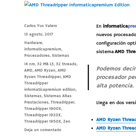
Autor
Carlos Yus Valero
En
informatica
pre
Publicado
13 agosto, 2017
nuevos procesado
el
Categorías
Hardware
,
configuración opt
informaticapremium
,
sistema
AMD Threa
Procesadores
,
Sistemas
Etiquetas
14 nm
,
32 MB L3
,
32 threads
,
Podemos decir 
AMD
,
AMD Ryzen
,
AMD
procesador per
Ryzen Threadripper
,
AMD
Threadripper
alta potencia.
informaticapremium edition
,
Sistemas
,
Sistemas Altas
Prestaciones
,
Threadripper
,
Llega en dos versi
Threadripper 1900X
,
Threadripper 1920X
,
AMD Ryzen Thread
Threadripper 1950X
,
Zen
AMD Ryzen Thread
en
Deja un comentario