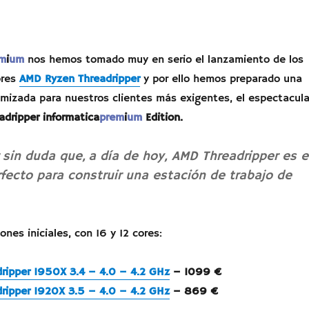
m
i
um
nos hemos tomado muy en serio el lanzamiento de los
res
AMD Ryzen Threadripper
y por ello hemos preparado una
imizada para nuestros clientes más exigentes, el espectacula
dripper informatica
prem
i
um
Edition.
sin duda que, a día de hoy, AMD Threadripper es e
fecto para construir una estación de trabajo de
ones iniciales, con 16 y 12 cores:
ripper 1950X 3.4 – 4.0 – 4.2 GHz
– 1099 €
ripper 1920X 3.5 – 4.0 – 4.2 GHz
– 869 €