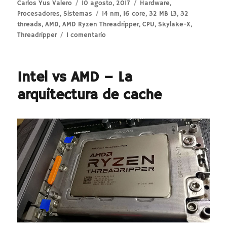
Autor
Publicado
Categorías
Carlos Yus Valero
10 agosto, 2017
Hardware
,
el
Etiquetas
Procesadores
,
Sistemas
14 nm
,
16 core
,
32 MB L3
,
32
threads
,
AMD
,
AMD Ryzen Threadripper
,
CPU
,
Skylake-X
,
en
Threadripper
1 comentario
Especificaciones
procesadores
AMD
Intel vs AMD – La
Threadripper
arquitectura de cache