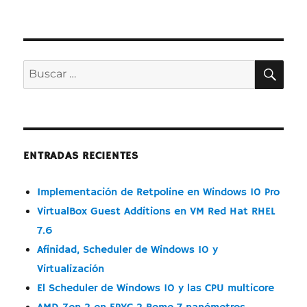
Duelo
de
Titanes:
AMD
Ryzen
BUS
Buscar
Threadripp
por:
vs.
Intel
SkylakeX
ENTRADAS RECIENTES
Implementación de Retpoline en Windows 10 Pro
VirtualBox Guest Additions en VM Red Hat RHEL
7.6
Afinidad, Scheduler de Windows 10 y
Virtualización
El Scheduler de Windows 10 y las CPU multicore