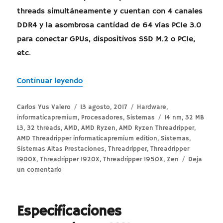
threads simultáneamente y cuentan con 4 canales
DDR4 y la asombrosa cantidad de 64 vías PCIe 3.0
para conectar GPUs, dispositivos SSD M.2 o PCIe,
etc.
«AMD Threadripper informaticapremium
Continuar leyendo
Autor
Publicado
Categorías
Carlos Yus Valero
13 agosto, 2017
Hardware
,
el
Etiquetas
informaticapremium
,
Procesadores
,
Sistemas
14 nm
,
32 MB
L3
,
32 threads
,
AMD
,
AMD Ryzen
,
AMD Ryzen Threadripper
,
AMD Threadripper informaticapremium edition
,
Sistemas
,
Sistemas Altas Prestaciones
,
Threadripper
,
Threadripper
1900X
,
Threadripper 1920X
,
Threadripper 1950X
,
Zen
Deja
en
un comentario
AMD
Threadripper
informaticapremium
Especificaciones
Edition