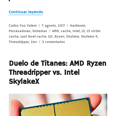
«Intel vs AMD – La arquitectura de c
Continuar leyendo
Autor
Publicado
Categorías
Carlos Yus Valero
7 agosto, 2017
Hardware
,
el
Etiquetas
Procesadores
,
Sistemas
AMD
,
cache
,
Intel
,
L3
,
L3 victim
cache
,
Last level cache
,
LLC
,
Ryzen
,
Skylake
,
Skylake-X
,
en
Threadripper
,
Zen
3 comentarios
Intel
vs
AMD
Duelo de Titanes: AMD Ryzen
–
La
Threadripper vs. Intel
arquitectura
SkylakeX
de
cache