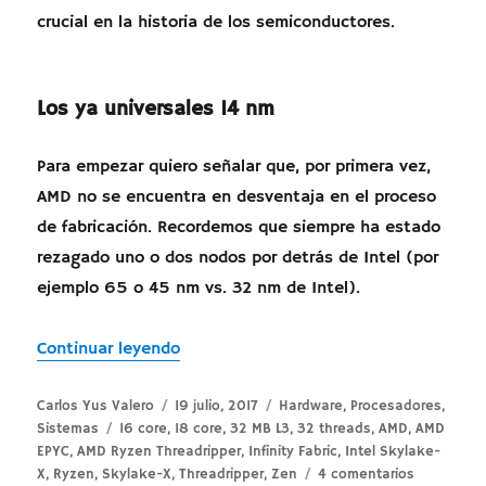
crucial en la historia de los semiconductores.
Los ya universales 14 nm
Para empezar quiero señalar que, por primera vez,
AMD no se encuentra en desventaja en el proceso
de fabricación. Recordemos que siempre ha estado
rezagado uno o dos nodos por detrás de Intel (por
ejemplo 65 o 45 nm vs. 32 nm de Intel).
«Duelo de Titanes: AMD Ryzen Threadri
Continuar leyendo
Autor
Publicado
Categorías
Carlos Yus Valero
19 julio, 2017
Hardware
,
Procesadores
,
Etiquetas
el
Sistemas
16 core
,
18 core
,
32 MB L3
,
32 threads
,
AMD
,
AMD
EPYC
,
AMD Ryzen Threadripper
,
Infinity Fabric
,
Intel Skylake-
en
X
,
Ryzen
,
Skylake-X
,
Threadripper
,
Zen
4 comentarios