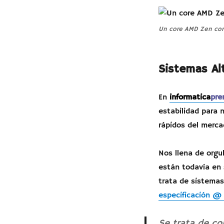
Un core AMD Zen con 
Sistemas Al
En
informatica
pre
estabilidad para 
rápidos del merca
Nos llena de org
están todavía en s
trata de sistema
especificación @
Se trata de co