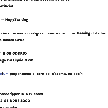
rtificial
a – MegaTasking
bién ofrecemos configuraciones específicas
Gaming
dotadas
 o cuatro GPUs
:
Ti 11 GB GDDR5X
ga 64 Liquid 8 GB
m
i
um
proponemos el core del sistema, es decir:
readripper 16 o 12 cores
 32 GB DDR4 3200
procesador