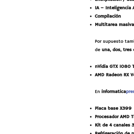
IA – Inteligencia A
Compilación
Multitarea masiv
Por supuesto tam
de
una, dos, tres
nVidia GTX 1080 
AMD Radeon RX Ve
En
informatica
pre
Placa base X399
Procesador AMD Th
Kit de 4 canales
Refrigeración de 