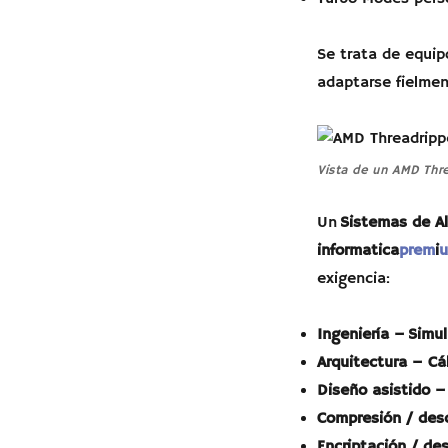
Se trata de equi
adaptarse fielment
Vista de un AMD Thr
Un
Sistemas de Al
informatica
prem
i
exigencia:
Ingeniería – Simu
Arquitectura – Cá
Diseño asistido –
Compresión / des
Encriptación / de