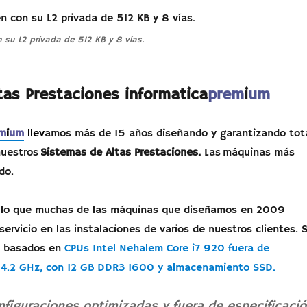
su L2 privada de 512 KB y 8 vías.
tas Prestaciones informatica
prem
i
um
m
i
um
llev
amos más de 15 años diseñando y garantizando tot
nuestros
Sistemas de Altas Prestaciones.
Las máquinas más
do.
ullo que muchas de las máquinas que diseñamos en 2009
ervicio en las instalaciones de varios de nuestros clientes. 
s basados en
CPUs Intel Nehalem Core i7 920 fuera de
 4.2 GHz, con 12 GB DDR3 1600 y almacenamiento SSD.
nfiguraciones optimizadas y fuera de especificaci