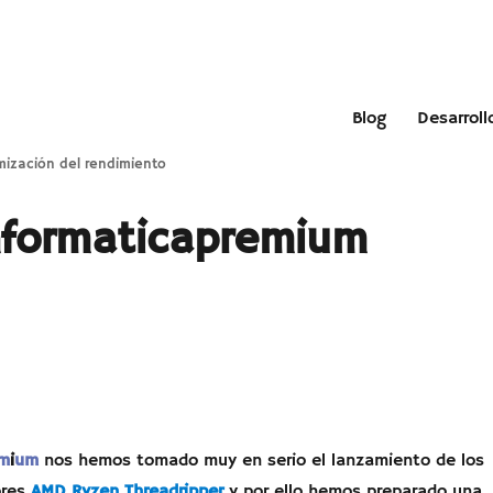
Blog
Desarroll
mización del rendimiento
nformaticapremium
m
i
um
nos hemos tomado muy en serio el lanzamiento de los
res
AMD Ryzen Threadripper
y por ello hemos preparado una