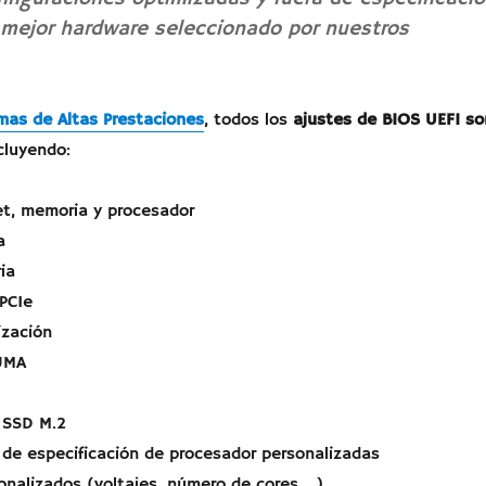
 mejor hardware seleccionado por nuestros
mas de Altas Prestaciones
, todos los
ajustes de BIOS UEFI so
cluyendo:
et, memoria y procesador
a
ia
PCIe
ización
UMA
 SSD M.2
 de especificación de procesador personalizadas
onalizados (voltajes, número de cores…)