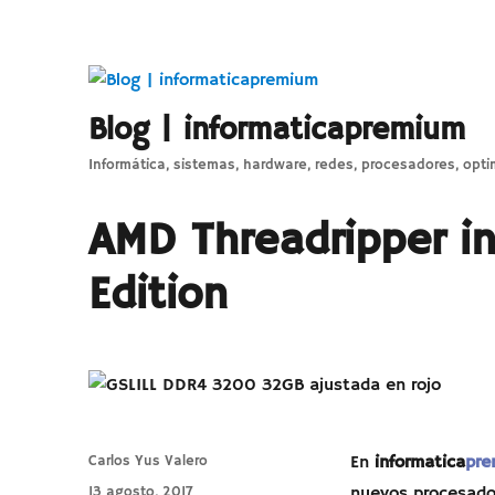
Blog | informaticapremium
Informática, sistemas, hardware, redes, procesadores, opti
AMD Threadripper i
Edition
Autor
Carlos Yus Valero
En
informatica
pre
Publicado
13 agosto, 2017
nuevos procesado