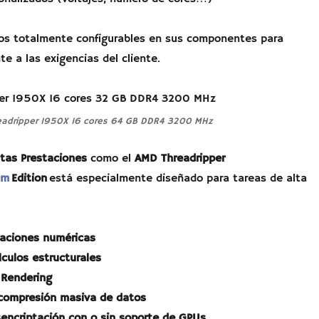
pos totalmente configurables en sus componentes para
e a las exigencias del cliente.
eadripper 1950X 16 cores 64 GB DDR4 3200 MHz
tas Prestaciones
como el
AMD Threadripper
um
Edition
está especialmente diseñado para tareas de alta
laciones numéricas
lculos estructurales
 Rendering
compresión masiva de datos
sencriptación con o sin soporte de GPUs