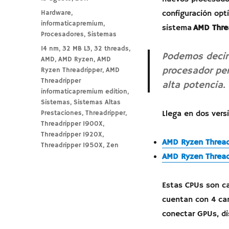
el
Categorías
Hardware
,
configuración opt
informaticapremium
,
sistema
AMD Threa
Procesadores
,
Sistemas
Etiquetas
14 nm
,
32 MB L3
,
32 threads
,
Podemos decir 
AMD
,
AMD Ryzen
,
AMD
procesador per
Ryzen Threadripper
,
AMD
Threadripper
alta potencia.
informaticapremium edition
,
Sistemas
,
Sistemas Altas
Prestaciones
,
Threadripper
,
Llega en dos versi
Threadripper 1900X
,
Threadripper 1920X
,
AMD Ryzen Thread
Threadripper 1950X
,
Zen
AMD Ryzen Thread
Estas CPUs son c
cuentan con 4 ca
conectar GPUs, di