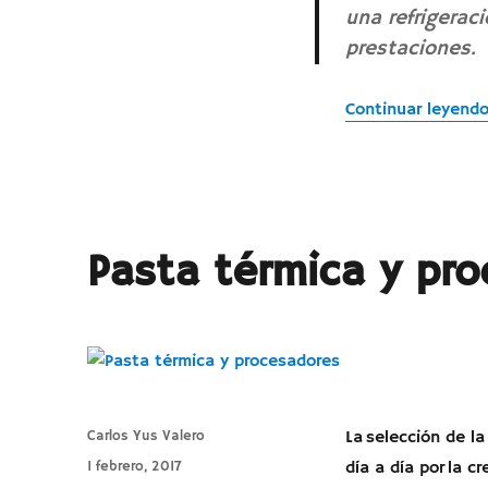
una refrigerac
prestaciones.
Continuar leyend
Pasta térmica y pr
Autor
Carlos Yus Valero
La selección de l
Publicado
1 febrero, 2017
día a día por la c