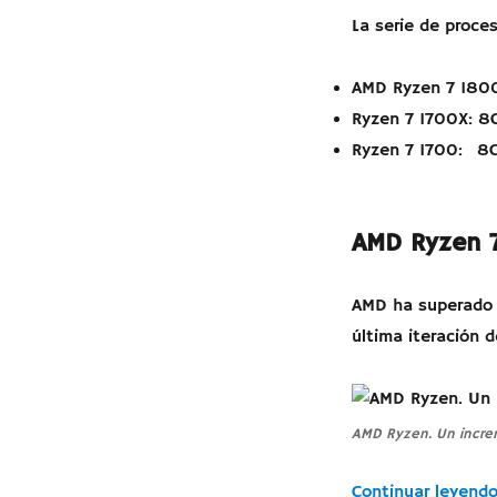
threads
La serie de proce
y
4
GHz
AMD Ryzen 7 1800
Ryzen 7 1700X: 8C
Ryzen 7 1700: 8C 
AMD Ryzen 
AMD ha superado 
última iteración 
AMD Ryzen. Un incre
Continuar leyend