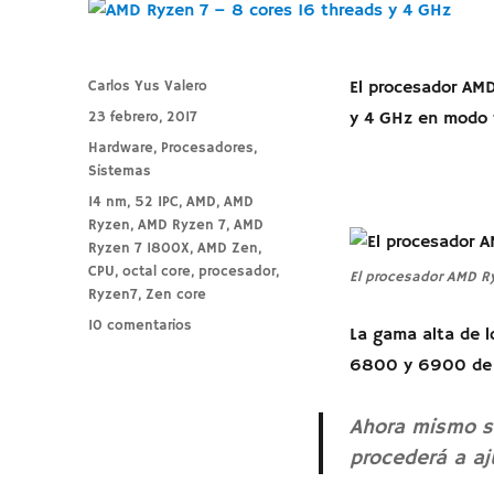
Autor
Carlos Yus Valero
El procesador AMD
Publicado
23 febrero, 2017
y 4 GHz en modo 
el
Categorías
Hardware
,
Procesadores
,
Sistemas
Etiquetas
14 nm
,
52 IPC
,
AMD
,
AMD
Ryzen
,
AMD Ryzen 7
,
AMD
Ryzen 7 1800X
,
AMD Zen
,
CPU
,
octal core
,
procesador
,
El procesador AMD Ry
Ryzen7
,
Zen core
en
10 comentarios
La gama alta de l
AMD
6800 y 6900 de 6
Ryzen
7
–
Ahora mismo su
8
procederá a aj
cores
16