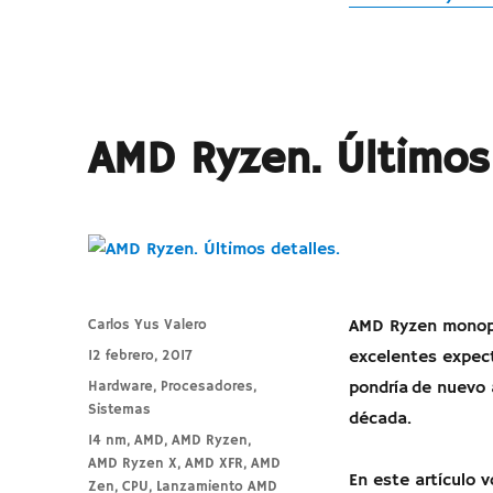
AMD Ryzen. Últimos 
Autor
Carlos Yus Valero
AMD Ryzen monopol
Publicado
12 febrero, 2017
excelentes expect
el
Categorías
Hardware
,
Procesadores
,
pondría de nuevo 
Sistemas
década.
Etiquetas
14 nm
,
AMD
,
AMD Ryzen
,
AMD Ryzen X
,
AMD XFR
,
AMD
En este artículo 
Zen
,
CPU
,
Lanzamiento AMD