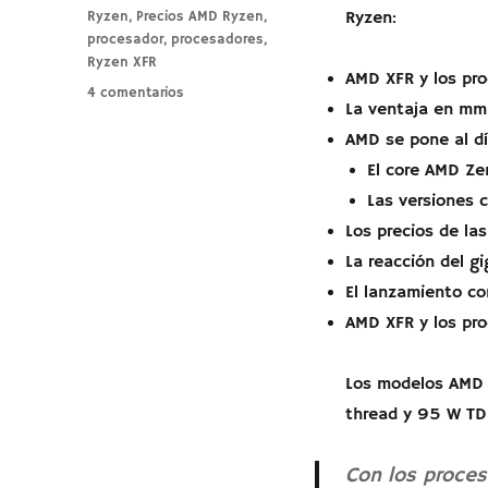
Ryzen
,
Precios AMD Ryzen
,
Ryzen:
procesador
,
procesadores
,
Ryzen XFR
AMD XFR y los pr
en
4 comentarios
La ventaja en mm
AMD
Ryzen.
AMD se pone al dí
Últimos
El core AMD Ze
detalles.
Las versiones 
Los precios de l
La reacción del gi
El lanzamiento c
AMD XFR y los pr
Los modelos AMD 
thread y 95 W TDP
Con los proce