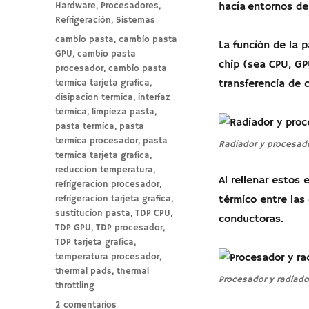
el
Categorías
Hardware
,
Procesadores
,
hacia entornos de
Refrigeración
,
Sistemas
Etiquetas
cambio pasta
,
cambio pasta
La función de la p
GPU
,
cambio pasta
chip (sea CPU, GPU
procesador
,
cambio pasta
termica tarjeta grafica
,
transferencia de c
disipacion termica
,
interfaz
térmica
,
limpieza pasta
,
pasta termica
,
pasta
termica procesador
,
pasta
Radiador y procesado
termica tarjeta grafica
,
reduccion temperatura
,
Al rellenar estos 
refrigeracion procesador
,
refrigeracion tarjeta grafica
,
térmico entre las
sustitucion pasta
,
TDP CPU
,
conductoras.
TDP GPU
,
TDP procesador
,
TDP tarjeta grafica
,
temperatura procesador
,
thermal pads
,
thermal
Procesador y radiado
throttling
en
2 comentarios