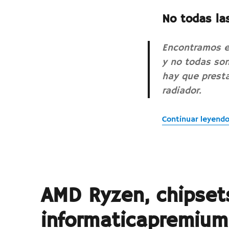
Pasta
No todas la
térmica
y
procesadores
Encontramos e
y no todas son
hay que presta
radiador.
Continuar leyend
AMD Ryzen, chipset
informaticapremium